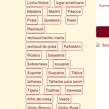
Linha Nobre
lugar americano
Madeira
Martini
Páscoa
Prata
Queijeira
Raso
Rechaud
rechaud banho maria
rechaud de prata
Refratário
Rústico
Saladeira
Sobremesa
sousplat
Suporte
Suqueira
Tábua
talheres
Talheres para servir
Tigela
Toalhas
travessa
trilho de mesa
Vasos
Vinho Branco
Vinho Rosé