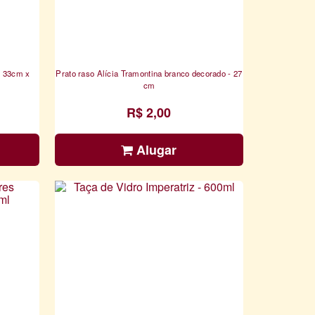
- 33cm x
Prato raso Alícia Tramontina branco decorado - 27
cm
R$ 2,00
Alugar