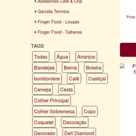
Acessórios Café & Chá
Garrafa Térmica
Prato
Finger Food - Louças
Finger Food - Talheres
TAGS
Todas
Água
Arranjos
Bandejas
Berna
Boleira
bomboniere
Café
Castiçal
Cerveja
Cesta
Colher Principal
Colher Sobremesa
Copo
Coquetel
Decoração
Decorado
Deli Diamond