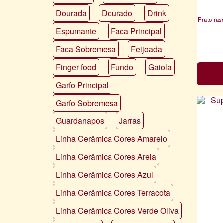
Dourada
Dourado
Drink
Prato ras
Espumante
Faca Principal
Faca Sobremesa
Feijoada
Finger food
Fundo
Gaiola
Garfo Principal
Garfo Sobremesa
Guardanapos
Jarras
Linha Cerâmica Cores Amarelo
Linha Cerâmica Cores Areia
Linha Cerâmica Cores Azul
Linha Cerâmica Cores Terracota
Linha Cerâmica Cores Verde Oliva