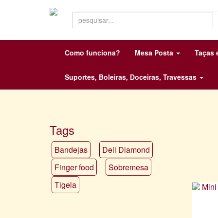
Como funciona?
Mesa Posta
Taças
Suportes, Boleiras, Doceiras, Travessas
Tags
Bandejas
Deli Diamond
Finger food
Sobremesa
Tigela