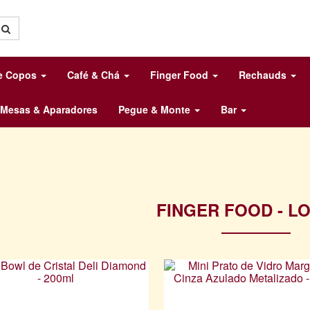
 e Copos
Café & Chá
Finger Food
Rechauds
Mesas & Aparadores
Pegue & Monte
Bar
FINGER FOOD - L