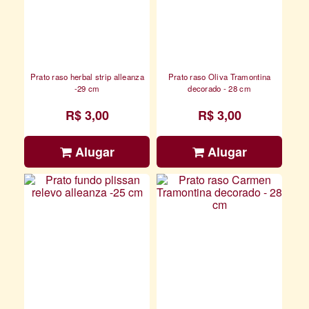
Prato raso herbal strip alleanza
Prato raso Oliva Tramontina
-29 cm
decorado - 28 cm
R$ 3,00
R$ 3,00
Alugar
Alugar