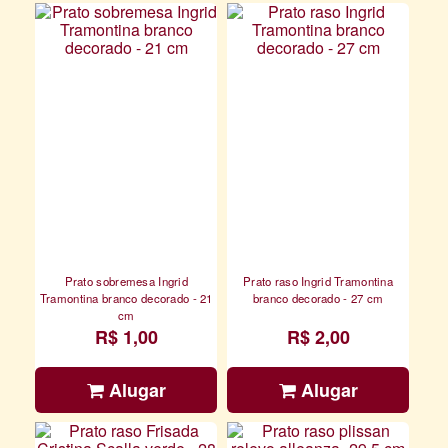
Prato sobremesa Ingrid
Prato raso Ingrid Tramontina
Tramontina branco decorado - 21
branco decorado - 27 cm
cm
R$ 1,00
R$ 2,00
Alugar
Alugar