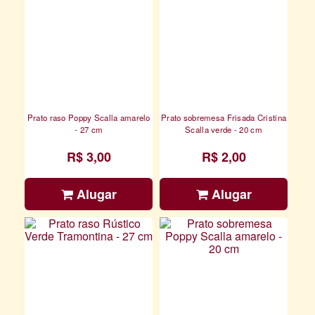
Prato raso Poppy Scalla amarelo
Prato sobremesa Frisada Cristina
- 27 cm
Scalla verde - 20 cm
R$ 3,00
R$ 2,00
Alugar
Alugar