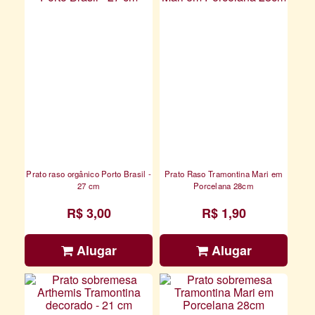
Prato raso orgânico Porto Brasil -
Prato Raso Tramontina Mari em
27 cm
Porcelana 28cm
R$ 3,00
R$ 1,90
Alugar
Alugar