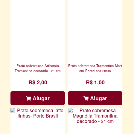
Prato sobremesa Arthemis
Prato sobremesa Tramontina Mari
Tramontina decorado - 21 cm
em Porcelana 28cm
R$ 2,00
R$ 1,00
Alugar
Alugar