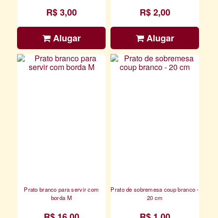
R$ 3,00
R$ 2,00
Alugar
Alugar
Prato branco para servir com
Prato de sobremesa coup branco -
borda M
20 cm
R$ 16,00
R$ 1,00