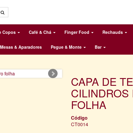
 e Copos
Café & Chá
Finger Food
Rechauds
Mesas & Aparadores
Pegue & Monte
Bar
CAPA DE T
CILINDROS
FOLHA
Código
CT0014